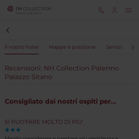
Il vostro hotel
Mappe e posizione
Servizi
Ca
Recensioni: NH Collection Palermo
Palazzo Sitano
Consigliato dai nostri ospiti per...
SI PUO'FARE MOLTO DI PIU'
Meglio considerare e prestare più gentilezza e