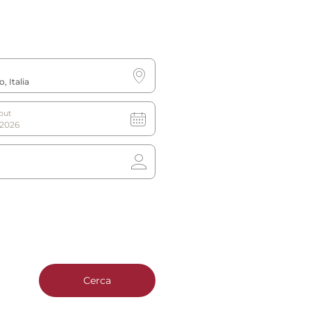
nisti possono essere la tua
out
no -1, aperta dalla mattina
s roulant e cyclette.
te
Cerca