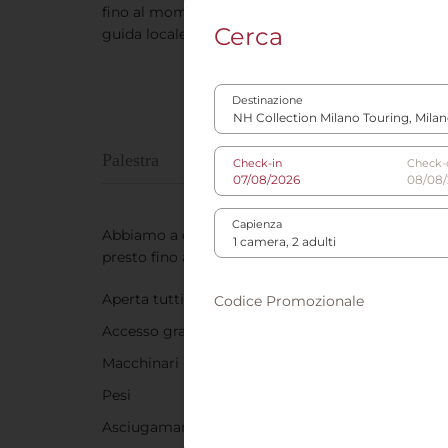
fino al momento della partenza, i nostri professio
Cerca
guida locale.
Destinazione
Palestra
Check-in
Check-
Capienza
Abbiamo a disposizione una palestra situata al pia
presto fino a tarda sera. Sono disponibili pesi, tapi
Aperta tutti i giorni dalle 7:00 alle 23:00
Codice Promozionale
Accesso gratuito per gli ospiti dell'hotel
Macchinari moderni, inclusi tapis roulant e cyclet
Pesi
Asciugamani e acqua forniti dall’hotel