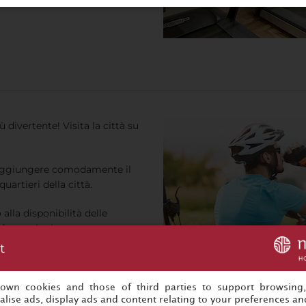
ù divertente! Visita la città su
i raggiungere comodamente il
uartieri della città.
 alla disponibilità delle
nformazioni.
t
s own cookies and those of third parties to support browsing
lise ads, display ads and content relating to your preferences and