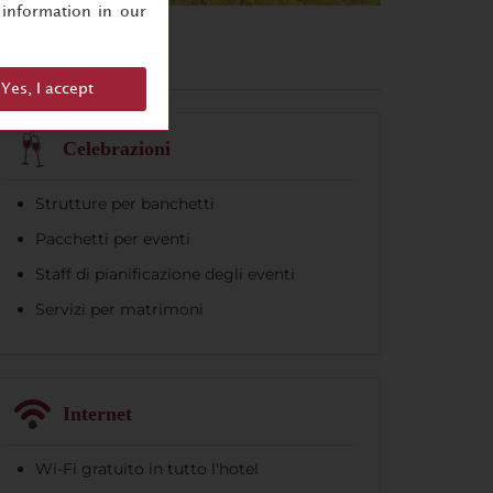
information in our
Yes, I accept
Celebrazioni
Strutture per banchetti
Pacchetti per eventi
Staff di pianificazione degli eventi
Servizi per matrimoni
Internet
Wi-Fi gratuito in tutto l'hotel