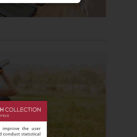
, improve the user
 conduct statistical