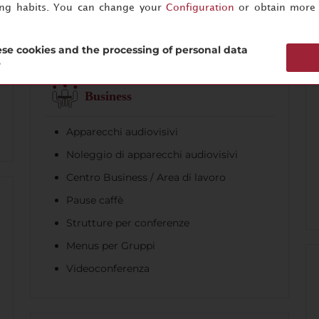
ing habits. You can change your
Configuration
or obtain more 
se cookies and the processing of personal data
?
Business
Apparecchi audiovisivi
Noleggio di apparecchi audiovisivi
Centro Business / Area di lavoro
Pause caffè
Strutture per conferenze
Menus per Gruppi
Videoconferenza