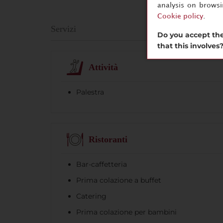
analysis on brows
Cookie policy
.
Servizi
Do you accept the
that this involves
Attività
Palestra
Ristoranti
Bar-caffetteria
Prima colazione a buffet
Catering
Prima colazione per bambini