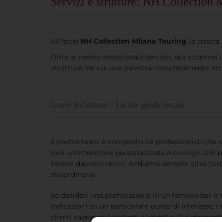
Servizi e strutture: NH Collection
All’hotel
NH Collection Milano Touring
, la nostra
Oltre al nostro eccezionale servizio, qui scoprir
strutture, tra cui una palestra completamente att
Guest Relations - La tua guida locale
Il nostro team è composto da professionisti che s
loro un'attenzione personalizzata e consigli utili 
Milano davvero unico. Andiamo sempre oltre l'ord
straordinarie.
Se desideri una prenotazione in un famoso bar o r
indicazioni su un particolare punto di interesse, i 
clienti sapranno assisterti al meglio. Dal momen