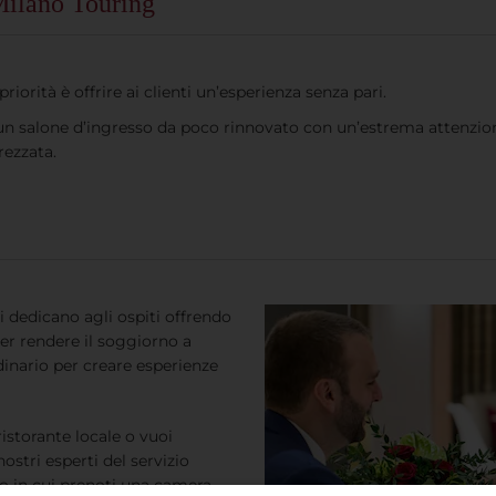
 Milano Touring
 priorità è offrire ai clienti un’esperienza senza pari.
ai un salone d’ingresso da poco rinnovato con un’estrema attenzio
rezzata.
i dedicano agli ospiti offrendo
per rendere il soggiorno a
inario per creare esperienze
istorante locale o vuoi
nostri esperti del servizio
to in cui prenoti una camera