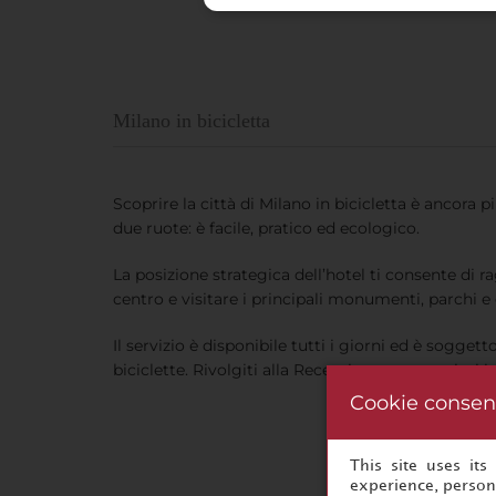
Milano in bicicletta
Scoprire la città di Milano in bicicletta è ancora pi
due ruote: è facile, pratico ed ecologico.
La posizione strategica dell’hotel ti consente d
centro e visitare i principali monumenti, parchi e q
Il servizio è disponibile tutti i giorni ed è soggetto
biciclette. Rivolgiti alla Reception per maggiori i
Cookie consen
This site uses it
experience, persona