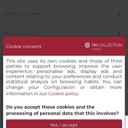
Politica sui cookie
Politica privacy
Cookie consent
Canale di segnalazione
This site uses its own cookies and those of third
parties to support browsing, improve the user
experience, personalise ads, display ads and
content relating to your preferences and conduct
statistical analysis on browsing habits. You can
change your
Configuration
or obtain more
information in our
Cookie policy
.
NH Collection Mexico City Reforma
Do you accept these cookies and the
© 2000-2026 MINOR HOTELS EUROPE & AMERICAS Santa Engracia
processing of personal data that this involves?
120. 28003 Madrid, Spagna
Verifica la disponibilità
Yes, I accept