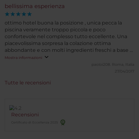
bellissima esperienza
ottimo hotel buona la posizione , unica pecca la
piscina veramente troppo piccola e poco
confortevole nel complesso tutto eccellente. Una
piacevolissima sorpresa la colazione ottima
abbondante e con molti ingredienti freschi a base di
frutta e frullati, succhi.
Mostra informazioni
paoloi208.
Roma, Italia
27/04/2017
Tutte le recensioni
Recensioni
Certificato di Eccellenza 2025