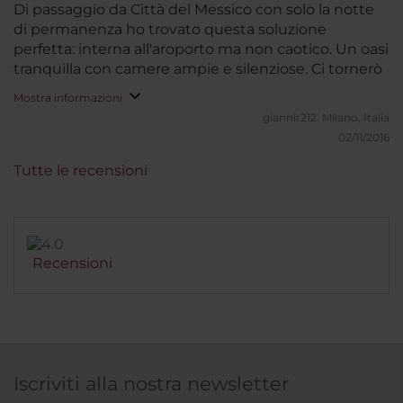
20 ore di viaggio ininterrotto, senza dormire. Sono
Di passaggio da Città del Messico con solo la notte
quindi spossati ed hanno bisogno assoluto di
di permanenza ho trovato questa soluzione
andare in camera immediatamente. Non ho altri
perfetta: interna all'aroporto ma non caotico. Un oasi
appunti da fare. La camera è bella e spaziosa. Come
tranquilla con camere ampie e silenziose. Ci tornerò
al solito devo rilevare che manca il bidet, elemento
Mostra informazioni
fondamentale nell'igiene personale di un italiano.
giannir212.
Milano, Italia
Quando il bidet arriverà anche negli alberghi a
02/11/2016
quattro stelle così tanto quotati nel mondo, sarà un
grande passo avanti!
Tutte le recensioni
Recensioni
Iscriviti alla nostra newsletter