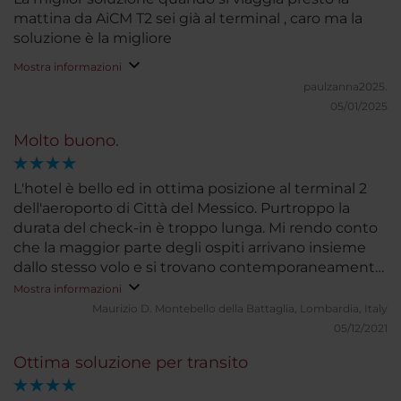
mattina da AiCM T2 sei già al terminal , caro ma la
soluzione è la migliore
Mostra informazioni
paulzanna2025.
05/01/2025
Molto buono.
L'hotel è bello ed in ottima posizione al terminal 2
dell'aeroporto di Città del Messico. Purtroppo la
durata del check-in è troppo lunga. Mi rendo conto
che la maggior parte degli ospiti arrivano insieme
dallo stesso volo e si trovano contemporaneamente
in fila per il check-in. Per questo dovrebbero essere
Mostra informazioni
attivi più impiegati per il check-in, in modo da
Maurizio D.
Montebello della Battaglia, Lombardia, Italy
velocizzare grandemente il processo. Occorre anche
05/12/2021
considerare che molti di quelli che arrivano a Città
Ottima soluzione per transito
del Messico spesso giungono con volo
intercontinentale, quindi hanno alle spalle magari