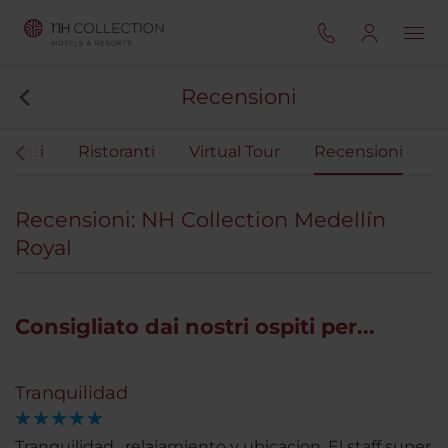
Recensioni
eventi
Ristoranti
Virtual Tour
Recensioni
Recensioni: NH Collection Medellín
Royal
Consigliato dai nostri ospiti per...
Tranquilidad
Tranquilidad , relajamiento y ubicacion. El staff super