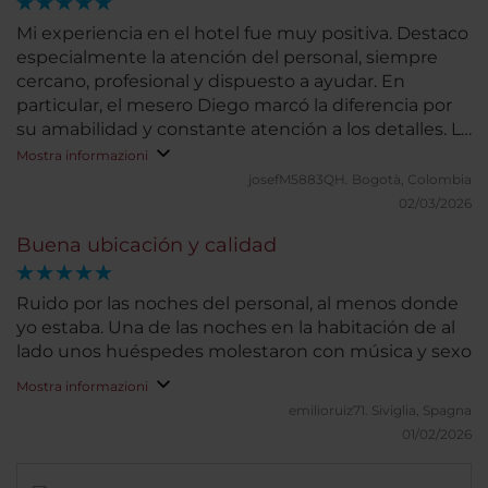
Mi experiencia en el hotel fue muy positiva. Destaco
especialmente la atención del personal, siempre
cercano, profesional y dispuesto a ayudar. En
particular, el mesero Diego marcó la diferencia por
su amabilidad y constante atención a los detalles. La
habitación fue cómoda y tranquila, lo que permitió
Mostra informazioni
un buen descanso. Las instalaciones están bien
josefM5883QH.
Bogotà, Colombia
mantenidas y la ubicación es muy conveniente.
02/03/2026
Aunque la limpieza fue buena en general, podrían
Buena ubicación y calidad
reforzar la revisión de algunos detalles en zonas
menos visibles para alcanzar la excelencia absoluta.
En conjunto, es un hotel que transmite
Ruido por las noches del personal, al menos donde
organización, profesionalidad y cuidado por el
yo estaba. Una de las noches en la habitación de al
cliente. Sin duda volvería.
lado unos huéspedes molestaron con música y sexo
Mostra informazioni
emilioruiz71.
Siviglia, Spagna
01/02/2026