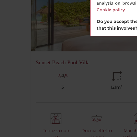
analysis on brows
Cookie policy
.
Do you accept the
that this involves
Sunset Beach Pool Villa
3
121m²
Terrazza con
Doccia effetto
Macch