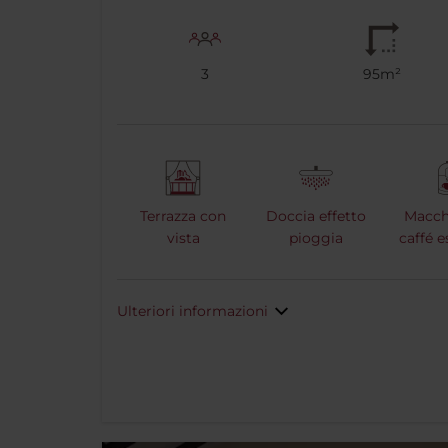
3
95m²
Terrazza con
Doccia effetto
Macch
vista
pioggia
caffé 
Ulteriori informazioni