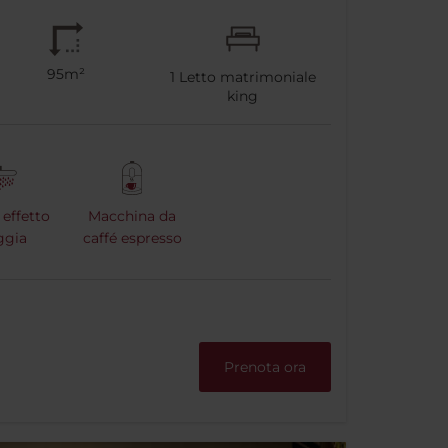
95m²
1
Letto matrimoniale
king
effetto
Macchina da
ggia
caffé espresso
Prenota ora