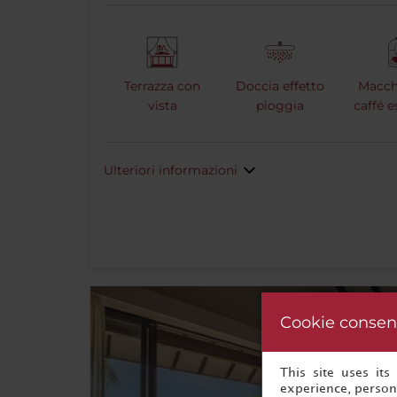
Terrazza con
Doccia effetto
Macch
vista
pioggia
caffé 
Ulteriori informazioni
Cookie consen
This site uses it
experience, persona