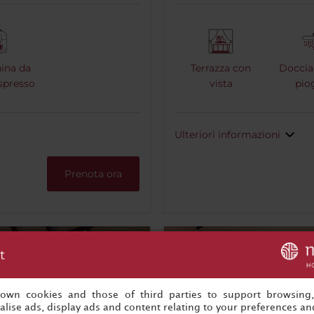
ina da
Terrazza con
Doccia 
espresso
vista
pio
Ulteriori informazioni
Prenota ora
t
s own cookies and those of third parties to support browsing
lise ads, display ads and content relating to your preferences and