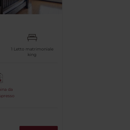
1
Letto matrimoniale
king
ina da
espresso