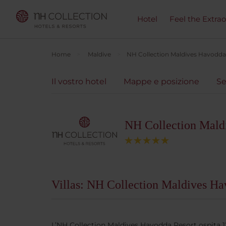
Hotel
Feel the Extra
Home
Maldive
NH Collection Maldives Havodda
Il vostro hotel
Mappe e posizione
Se
NH Collection Mald
Villas: NH Collection Maldives Ha
L’NH Collection Maldives Havodda Resort ospita 120 