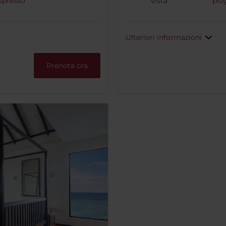
espresso
vista
pio
Ulteriori informazioni
Prenota ora