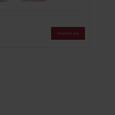
ggia
caffé espresso
Prenota ora