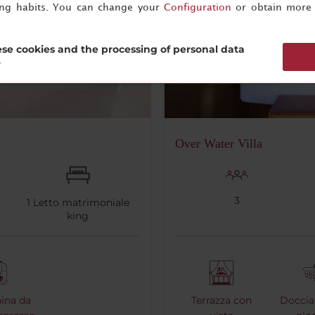
ing habits. You can change your
Configuration
or obtain more 
se cookies and the processing of personal data
?
Over Water Villa
3
1
Letto matrimoniale
king
ina da
Terrazza con
Doccia 