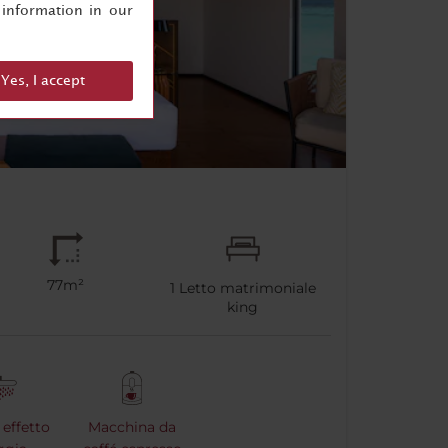
information in our
Yes, I accept
77m²
1
Letto matrimoniale
king
effetto
Macchina da