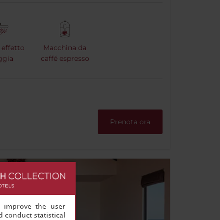
effetto
Macchina da
ggia
caffé espresso
Prenota ora
, improve the user
 conduct statistical