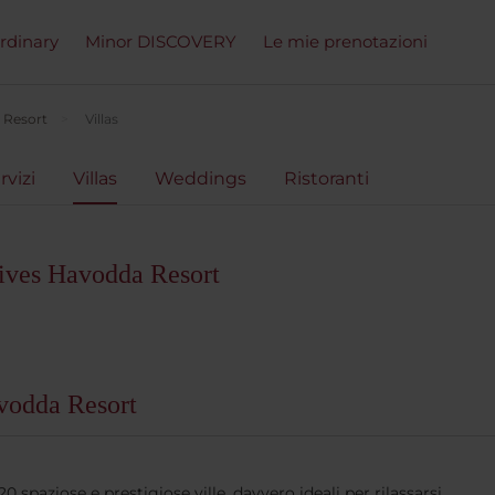
ordinary
Minor DISCOVERY
Le mie prenotazioni
 Resort
Villas
rvizi
Villas
Weddings
Ristoranti
ives Havodda Resort
vodda Resort
spaziose e prestigiose ville, davvero ideali per rilassarsi.