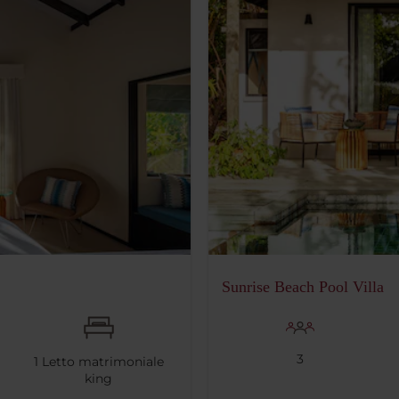
Sunrise Beach Pool Villa
3
1
Letto matrimoniale
king