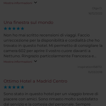
ringraziamento di cuore per avere gestito con un
Mostra informazioni
sorriso ogni situazione. Grazie
Olga D.
16/12/2022
Una finestra sul mondo
Non ho mai scritto recensioni di viaggi. Faccio
un'eccezione per la disponibilità e cordialità che ho
trovato in questo hotel. Mi permetto di consigliare la
camera 602 per aprire il vostro cuore davanti a
Nettuno. Ringrazio particolarmente Francesca e
Julia per la loro sensibilità.
Mostra informazioni
Inspiration158172.
15/03/2018
Ottimo Hotel a Madrid Centro
Sono stato in questo hotel per un viaggio breve di
piacere con amici. Sono rimasto molto soddisfatto
dal servizio e la cortesia del personale. Sempre