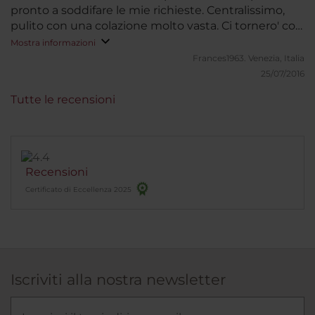
pronto a soddifare le mie richieste. Centralissimo,
pulito con una colazione molto vasta. Ci tornero' con
molto piacere
Mostra informazioni
Frances1963.
Venezia, Italia
25/07/2016
Tutte le recensioni
Recensioni
Certificato di Eccellenza 2025
Iscriviti alla nostra newsletter