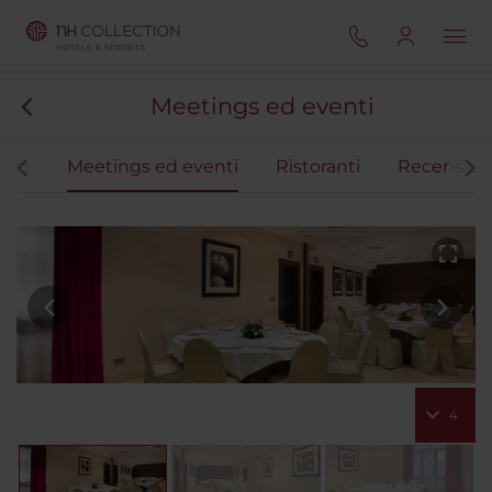
Meetings ed eventi
ere
Meetings ed eventi
Ristoranti
Recension
4