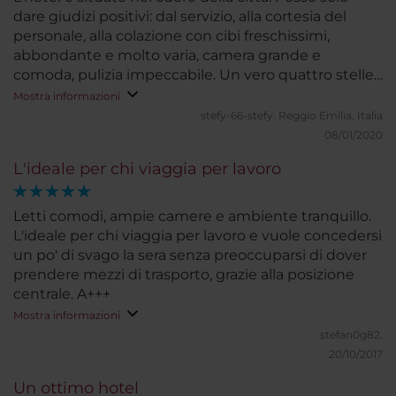
dare giudizi positivi: dal servizio, alla cortesia del
personale, alla colazione con cibi freschissimi,
abbondante e molto varia, camera grande e
comoda, pulizia impeccabile. Un vero quattro stelle
di alta qualità. Non da ultimo l'ottimo rapporto
Mostra informazioni
qualità-prezzo!!
stefy-66-stefy.
Reggio Emilia, Italia
08/01/2020
L'ideale per chi viaggia per lavoro
Letti comodi, ampie camere e ambiente tranquillo.
L'ideale per chi viaggia per lavoro e vuole concedersi
un po' di svago la sera senza preoccuparsi di dover
prendere mezzi di trasporto, grazie alla posizione
centrale. A+++
Mostra informazioni
stefan0g82.
20/10/2017
Un ottimo hotel