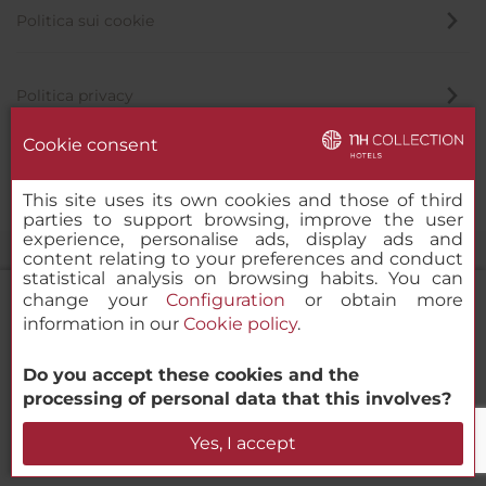
Politica sui cookie
Politica privacy
Cookie consent
Canale di segnalazione
This site uses its own cookies and those of third
parties to support browsing, improve the user
experience, personalise ads, display ads and
content relating to your preferences and conduct
statistical analysis on browsing habits. You can
change your
Configuration
or obtain more
information in our
Cookie policy
.
NH Collection León Plaza Mayor
Do you accept these cookies and the
© 2000-2026 MINOR HOTELS EUROPE & AMERICAS Santa Engracia
processing of personal data that this involves?
120. 28003 Madrid, Spagna
Verifica la disponibilità
Yes, I accept