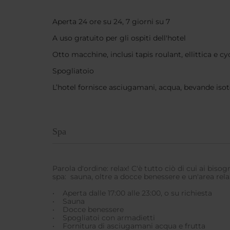
Aperta 24 ore su 24, 7 giorni su 7
A uso gratuito per gli ospiti dell'hotel
Otto macchine, inclusi tapis roulant, ellittica e cy
Spogliatoio
L’hotel fornisce asciugamani, acqua, bevande isot
Spa
Parola d'ordine: relax! C'è tutto ciò di cui ai biso
spa: sauna, oltre a docce benessere e un'area rel
• Aperta dalle 17:00 alle 23:00, o su richiesta
• Sauna
• Docce benessere
• Spogliatoi con armadietti
• Fornitura di asciugamani acqua e frutta