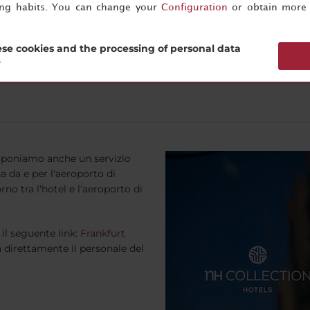
che veri e propri luoghi segreti
ing habits. You can change your
Configuration
or obtain more 
se cookies and the processing of personal data
?
proponiamo anche un servizio
 da e per l'aeroporto di
rno tra l'hotel e l'aeroporto di
 il seguente link:
Frankfurt
a direttamente il personale del