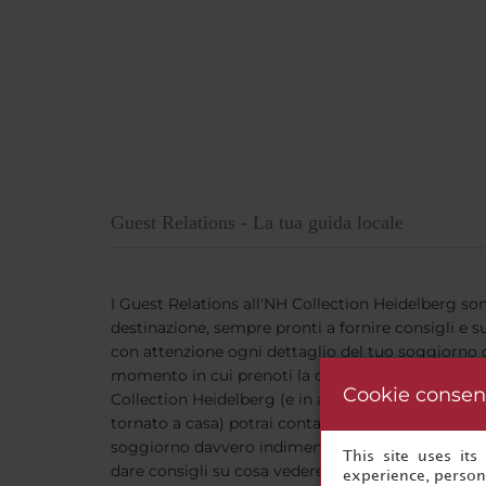
Guest Relations - La tua guida locale
I Guest Relations all'NH Collection Heidelberg so
destinazione, sempre pronti a fornire consigli e 
con attenzione ogni dettaglio del tuo soggiorno q
momento in cui prenoti la camera fino al momento
Cookie consen
Collection Heidelberg (e in alcuni casi, anche su
tornato a casa) potrai contare su suggerimenti se
soggiorno davvero indimenticabile. Che si tratti d
This site uses it
dare consigli su cosa vedere e fare, i nostri Gue
experience, persona