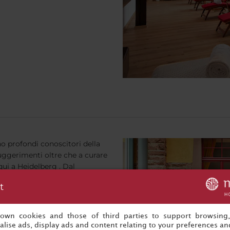
no profondi conoscitori della
suggerimenti oltre che a curare
ui a Heidelberg . Dal
 in cui lascerai l’NH
t
ccessivamente, una volta
mpre utili per rendere il
i prenotare un ristorante o
s own cookies and those of third parties to support browsing
st Relations sapranno sempre
lise ads, display ads and content relating to your preferences and