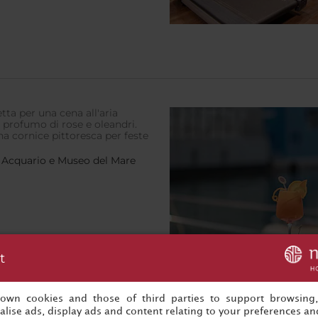
etta per una cena all'aria
 profumo di rose e oleandri.
 una cornice pittoresca per feste
, Acquario e Museo del Mare
t
s own cookies and those of third parties to support browsing
lise ads, display ads and content relating to your preferences and