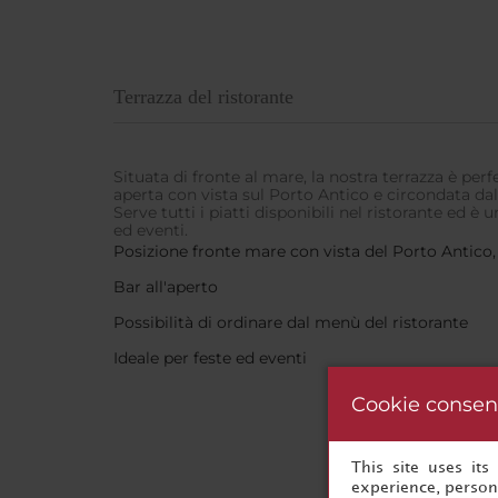
Terrazza del ristorante
Situata di fronte al mare, la nostra terrazza è perf
aperta con vista sul Porto Antico e circondata dal
Serve tutti i piatti disponibili nel ristorante ed è
ed eventi.
Posizione fronte mare con vista del Porto Antico
Bar all'aperto
Possibilità di ordinare dal menù del ristorante
Ideale per feste ed eventi
Cookie consen
This site uses it
experience, persona