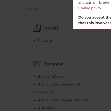
analysis on brows
Cookie policy
.
Servizi
Do you accept the
that this involves
Attività
Palestra
Ristoranti
Bar-caffetteria
Prima colazione a buffet
Catering
Prima colazione per bambini
Ristorante