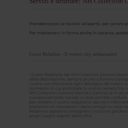
Servizi e strutture: NH Collection
Prendete posto ai tavolini all'aperto, per cenare p
Per mantenervi in forma anche in vacanza, potete u
Guest Relation - Il vostro city ambassador
I Guest Relations del NH Collection Genova Marin
della destinazione, sempre pronti a fornire consig
curare con attenzione ogni dettaglio del vostro 
momento in cui prenotate la vostra camera fino a
NH Collection Genova Marina e Genova (e in alcun
successivamente, tornati a casa) potrete contare
per rendere il vostro soggiorno davvero indimentic
prenotare un ristorante o dare consigli su cosa ved
Relations sapranno consigliarvi cosa non perdere e
propri luoghi segreti della città.