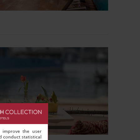
, improve the user
 conduct statistical