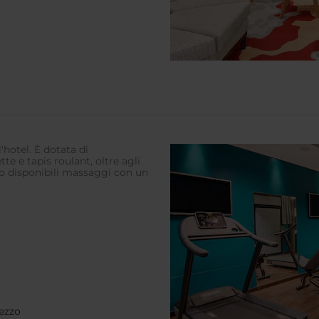
'hotel. È dotata di
tte e tapis roulant, oltre agli
ono disponibili massaggi con un
rezzo