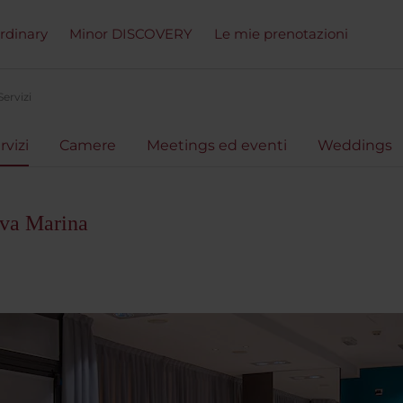
ordinary
Minor DISCOVERY
Le mie prenotazioni
Servizi
rvizi
Camere
Meetings ed eventi
Weddings
va Marina