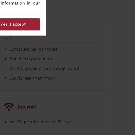
information in our
Yes, I accept
Celebrazioni
Strutture per banchetti
Pacchetti per eventi
Staff di pianificazione degli eventi
Servizi per matrimoni
Internet
Wi-Fi gratuito in tutto l'hotel