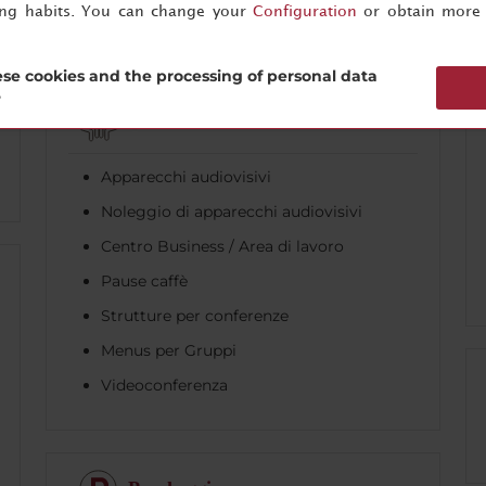
ing habits. You can change your
Configuration
or obtain more 
se cookies and the processing of personal data
?
Business
Apparecchi audiovisivi
Noleggio di apparecchi audiovisivi
Centro Business / Area di lavoro
Pause caffè
Strutture per conferenze
Menus per Gruppi
Videoconferenza