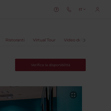
IT
Ristoranti
Virtual Tour
Video dell'Hotel
Rec
Verifica la disponibilità