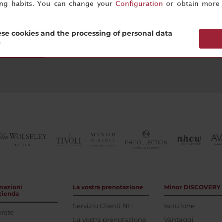
ing habits. You can change your
Configuration
or obtain more 
se cookies and the processing of personal data
?
scriviti ora
mazioni
La vostra prenotazione
Minor DISCOVERY
azienda
Servizio Clienti NH
Iscrizione
rate
La vostra prenotazione
Vantaggi