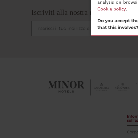
analysis on brows
Cookie policy
.
Iscriviti alla nostra newsletter
Do you accept the
that this involves
I
Infor
sull'
Corpo