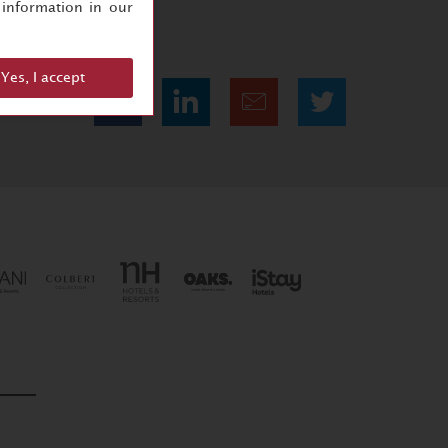
information in our
Yes, I accept
Condividi