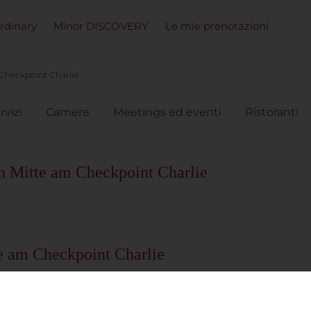
ordinary
Minor DISCOVERY
Le mie prenotazioni
 Checkpoint Charlie
rvizi
Camere
Meetings ed eventi
Ristoranti
n Mitte am Checkpoint Charlie
te am Checkpoint Charlie