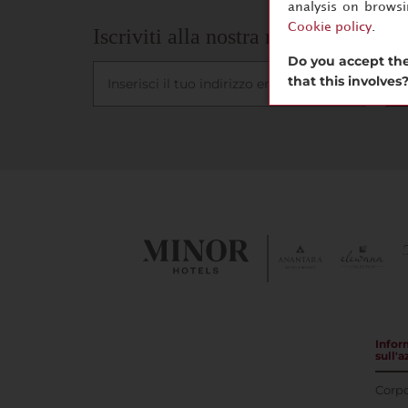
analysis on brows
Cookie policy
.
Iscriviti alla nostra newsletter
Do you accept the
that this involves
I
Infor
sull'
Corpo