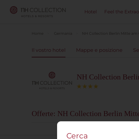
Hotel
Feel the Extra
Home
Germania
NH Collection Berlin Mitte am
Il vostro hotel
Mappe e posizione
Se
NH Collection Berli
Offerte: NH Collection Berlin Mit
Cerca