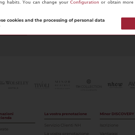
ing habits. You can change your
Configuration
or obtain more 
se cookies and the processing of personal data
?
scriviti ora
mazioni
La vostra prenotazione
Minor DISCOVERY
azienda
Servizio Clienti NH
Iscrizione
rate
La vostra prenotazione
Vantaggi