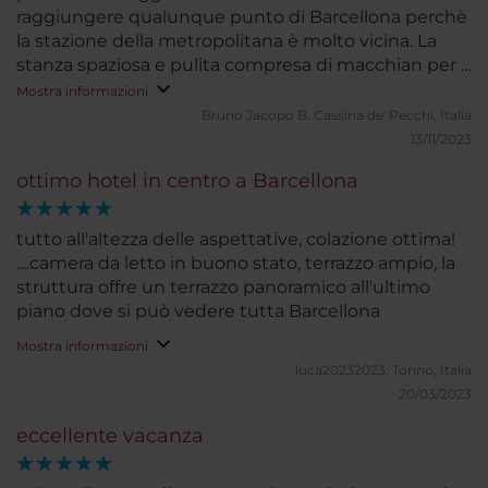
raggiungere qualunque punto di Barcellona perchè
la stazione della metropolitana è molto vicina. La
stanza spaziosa e pulita compresa di macchian per il
caffe Nespresso e cassaforte. Il bagno con doccia
Mostra informazioni
pulito e abbastanza spazioso. Letto e cuscini
Bruno Jacopo B.
Cassina de' Pecchi, Italia
comodi. Il wifi gratuito che però non sempre fa il suo
13/11/2023
dovere. Molto bello il Bar all'ultimo piano con piscina.
ottimo hotel in centro a Barcellona
Servizio impeccabile. Prima colazione abbondante
sia con dolce che salato.
tutto all'altezza delle aspettative, colazione ottima!
....camera da letto in buono stato, terrazzo ampio, la
struttura offre un terrazzo panoramico all'ultimo
piano dove si può vedere tutta Barcellona
Mostra informazioni
luca20232023.
Torino, Italia
20/03/2023
eccellente vacanza