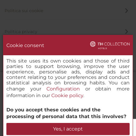
Politica sui cookie
Politica privacy
Cookie consent
Canale di segnalazione
This site uses its own cookies and those of third
parties to support browsing, improve the user
experience, personalise ads, display ads and
content relating to your preferences and conduct
statistical analysis on browsing habits. You can
change your
Configuration
or obtain more
information in our
Cookie policy
.
NH Collection Barcelona Gran Hotel
Calderón
Do you accept these cookies and the
© 2000-2026 MINOR HOTELS EUROPE & AMERICAS Santa Engracia
processing of personal data that this involves?
120. 28003 Madrid, Spagna
Verifica la disponibilità
Yes, I accept