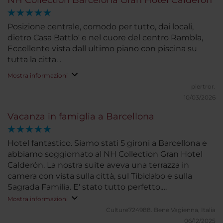
NH Collection Barcelona Gran Hotel Calderón
Posizione centrale, comodo per tutto, dai locali,
dietro Casa Battlo' e nel cuore del centro Rambla,
Eccellente vista dall ultimo piano con piscina su
tutta la citta. .
Mostra informazioni
piertror.
10/03/2026
Vacanza in famiglia a Barcellona
Hotel fantastico. Siamo stati 5 gironi a Barcellona e
abbiamo soggiornato al NH Collection Gran Hotel
Calderón. La nostra suite aveva una terrazza in
camera con vista sulla città, sul Tibidabo e sulla
Sagrada Familia. E' stato tutto perfetto.
Consigliatissimo
Mostra informazioni
Culture724988.
Bene Vagienna, Italia
06/12/2025