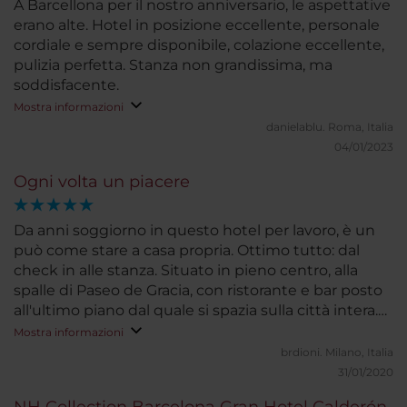
A Barcellona per il nostro anniversario, le aspettative
erano alte. Hotel in posizione eccellente, personale
cordiale e sempre disponibile, colazione eccellente,
pulizia perfetta. Stanza non grandissima, ma
soddisfacente.
Mostra informazioni
danielablu.
Roma, Italia
04/01/2023
Ogni volta un piacere
Da anni soggiorno in questo hotel per lavoro, è un
può come stare a casa propria. Ottimo tutto: dal
check in alle stanza. Situato in pieno centro, alla
spalle di Paseo de Gracia, con ristorante e bar posto
all'ultimo piano dal quale si spazia sulla città intera.
Colazione eccellente, unico neo la qualità del caffè.....
Mostra informazioni
brdioni.
Milano, Italia
31/01/2020