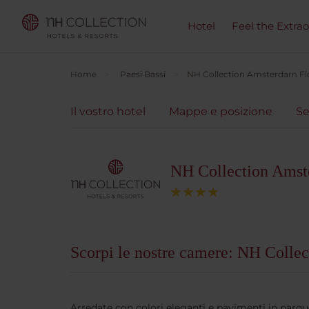
Hotel
Feel the Extra
Home
Paesi Bassi
NH Collection Amsterdam Fl
Il vostro hotel
Mappe e posizione
Se
NH Collection Amst
Scorpi le nostre camere: NH Coll
Arredate con colori eleganti e pavimenti in parque