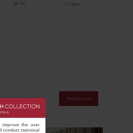
26 m²
1
Triple
Prenota ora
, improve the user
 conduct statistical