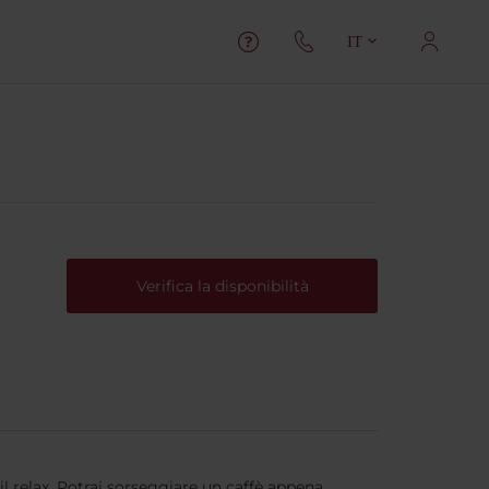
IT
Verifica la disponibilità
l relax. Potrai sorseggiare un caffè appena