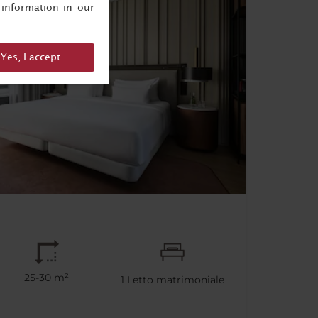
information in our
Yes, I accept
25-30 m²
1
Letto matrimoniale