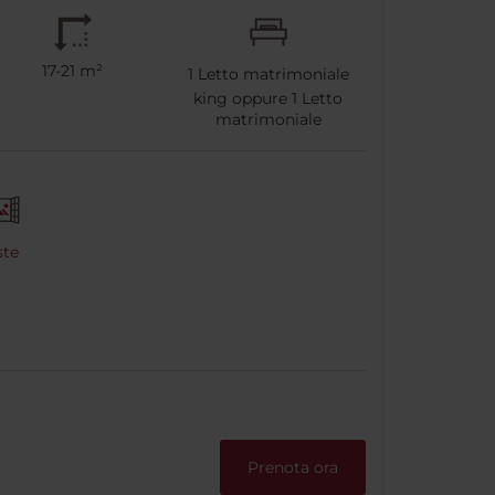
17-21 m²
1
Letto matrimoniale
king oppure
1
Letto
matrimoniale
ste
Prenota ora