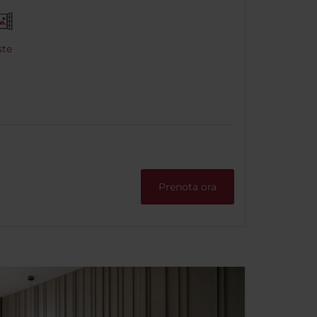
ste
Prenota ora