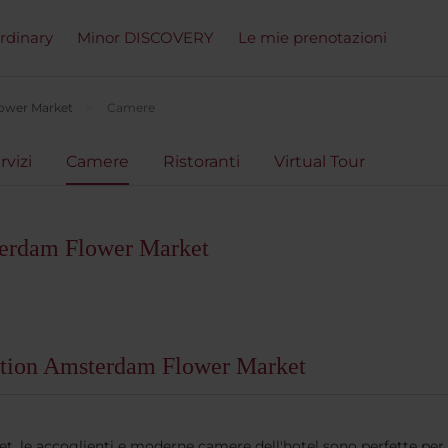
ordinary
Minor DISCOVERY
Le mie prenotazioni
ower Market
Camere
rvizi
Camere
Ristoranti
Virtual Tour
erdam Flower Market
ection Amsterdam Flower Market
t, le accoglienti e moderne camere dell'hotel sono perfette per i