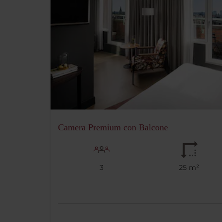
Camera Premium con Balcone
3
25 m²