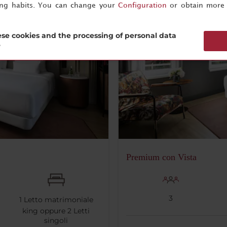
ing habits. You can change your
Configuration
or obtain more 
se cookies and the processing of personal data
?
Premium con Vista
3
1
Letto matrimoniale
king oppure
2
Letti
singoli