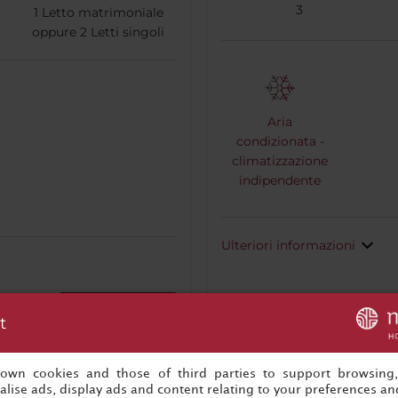
3
1
Letto matrimoniale
oppure
2
Letti singoli
Aria
condizionata -
climatizzazione
indipendente
Ulteriori informazioni
Prenota ora
t
s own cookies and those of third parties to support browsing
lise ads, display ads and content relating to your preferences and