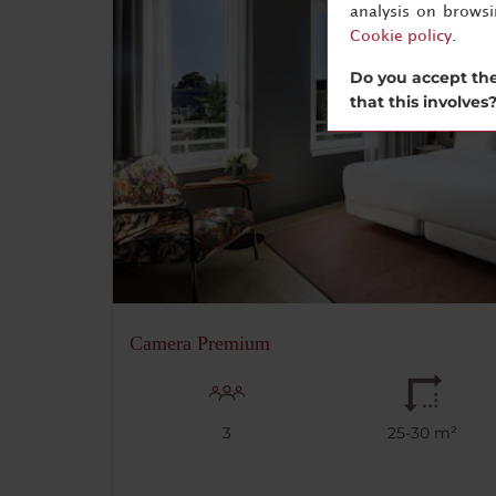
analysis on brows
Cookie policy
.
Do you accept the
that this involves
Camera Premium
3
25-30 m²