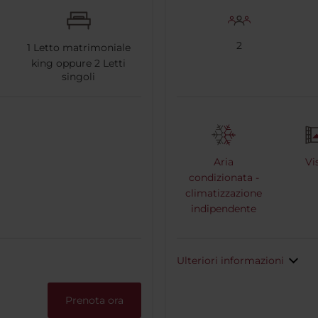
2
1
Letto matrimoniale
king oppure
2
Letti
singoli
Aria
Vi
condizionata -
climatizzazione
indipendente
Ulteriori informazioni
Prenota ora