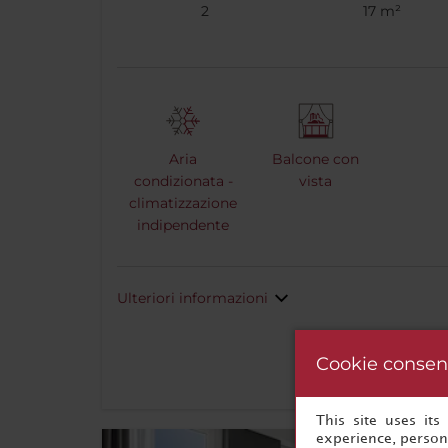
2
17 m²
Aria
Balcone con
condizionata -
vista
climatizzazione
indipendente
Ulteriori informazioni
Cookie consen
This site uses it
experience, persona