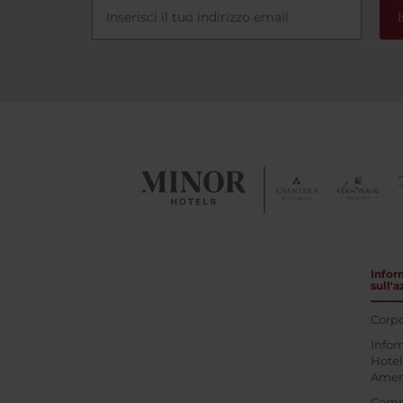
I
Infor
sull'
Corpo
Infor
Hotel
Amer
Comp