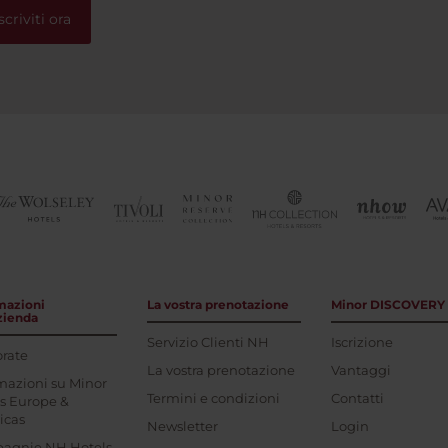
scriviti ora
mazioni
La vostra prenotazione
Minor DISCOVERY
azienda
Servizio Clienti NH
Iscrizione
rate
La vostra prenotazione
Vantaggi
mazioni su Minor
Termini e condizioni
Contatti
s Europe &
icas
Newsletter
Login
agnie NH Hotels