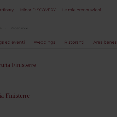
ordinary
Minor DISCOVERY
Le mie prenotazioni
e
Recensioni
s ed eventi
Weddings
Ristoranti
Area benes
uña Finisterre
a Finisterre