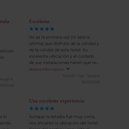
oruña
Excelente
No es la primera vez (ni será la
última) que disfruto de la calidad y
de la calidez de este hotel. Su
tención
excelente ubicación y el cuidado
ión
de sus instalaciones hacen que te
sientas muy a gusto desde el
Mostra informazioni
primer momento. Pero todo ello
Nesy62.
Vigo, Spagna
Angel B.
no se entendería sin la
16/02/2026
/03/2026
profesionalidad y excelente
disposición del personal que lo
Una excelente experiencia
atiende. Muchas gracias a todos
por habernos hecho disfrutar con
tantos detalles.
s lo
Aunque la estadía fue muy corta,
uando
nos encantó la ubicación del hotel.