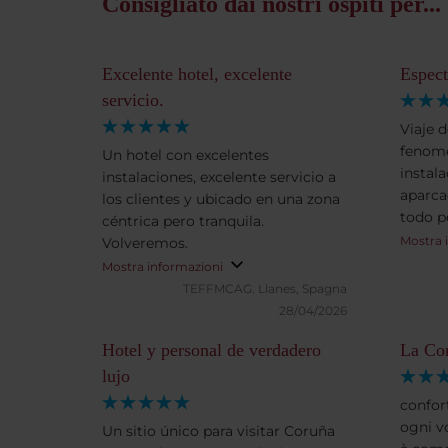
Consigliato dai nostri ospiti per...
Excelente hotel, excelente
Espect
servicio.
Viaje d
fenome
Un hotel con excelentes
instala
instalaciones, excelente servicio a
aparca
los clientes y ubicado en una zona
todo p
céntrica pero tranquila.
Mostra 
Volveremos.
Mostra informazioni
TEFFMCAG.
Llanes, Spagna
28/04/2026
Hotel y personal de verdadero
La Cor
lujo
confor
ogni v
Un sitio único para visitar Coruña