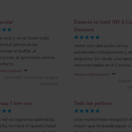
acular
Estancia en hotel NH A C
Finisterre
e ocio y en el hotel todo
nal,el personal,las
Hotel con ubicación única,
ciones el buffet ,el
excelentes instalaciones y a
coches ,el gimnasio,vamos
exquisita. Sin duda una opc
erfecto
recomendable en A Coruña.
informazioni
Mostra informazioni
Tatum385.
Villaviciosa, Spagna
Miguel 
15/04/2026
27
una I love you
Todo fue perfecto
t ed accoglienza splendida,
Una maravillosa recepción e
olta, tornare in questo hotel
mejor que te puede pasar c