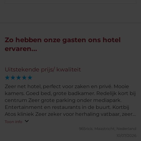
Zo hebben onze gasten ons hotel
ervaren...
Uitstekende prijs/ kwaliteit
Zeer net hotel, perfect voor zaken en privé. Mooie
kamers. Goed bed, grote badkamer. Redelijk kort bij
centrum Zeer grote parking onder mediapark.
Entertainment en restaurants in de buurt. Kortbij
Atos kliniek Zeer zeker voor herhaling vatbaar, zeer
schoon
Toon info
965rick.
Maastricht, Nederland
10/07/2026