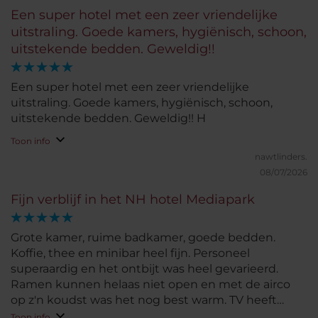
Een super hotel met een zeer vriendelijke
uitstraling. Goede kamers, hygiënisch, schoon,
uitstekende bedden. Geweldig!!
Een super hotel met een zeer vriendelijke
uitstraling. Goede kamers, hygiënisch, schoon,
uitstekende bedden. Geweldig!! H
Toon info
nawtlinders.
08/07/2026
Fijn verblijf in het NH hotel Mediapark
Grote kamer, ruime badkamer, goede bedden.
Koffie, thee en minibar heel fijn. Personeel
superaardig en het ontbijt was heel gevarieerd.
Ramen kunnen helaas niet open en met de airco
op z'n koudst was het nog best warm. TV heeft
alleen Duitse zenders (maar was verder niet van
Toon info