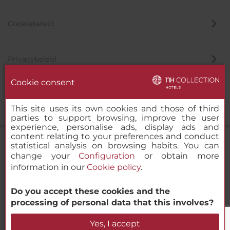
Cookiebeleid
Privacybeleid
Cookie consent
Klokkenluider
This site uses its own cookies and those of third
parties to support browsing, improve the user
experience, personalise ads, display ads and
content relating to your preferences and conduct
statistical analysis on browsing habits. You can
change your
Configuration
or obtain more
information in our
Cookie policy
.
NH Collection Amsterdam Barbizon
Palace
Do you accept these cookies and the
© 2000-2026 MINOR HOTELS EUROPE & AMERICAS Santa Engracia
processing of personal data that this involves?
120. 28003 Madrid, Spanje
Beschikbaarheid controleren
Yes, I accept