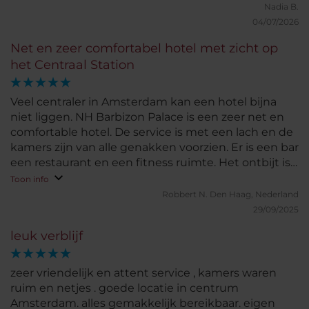
de goeie service. We hadden echt een speciale
Nadia B.
mooie kamer gekregen!!! Ook het in en uitchecken
04/07/2026
ging zeer vlotjes. De medewerker bij de bagage bali
Net en zeer comfortabel hotel met zicht op
was ook super aardig en dacht met ons mee.
het Centraal Station
Locatie is perfect. Wij houden van drukte en
gezelligheid en alles is op loopafstand. Kamer was
schoon en netjes. We zijn al in meerdere hotels in
Veel centraler in Amsterdam kan een hotel bijna
Amsterdam geweest maar deze staat zeker in de
niet liggen. NH Barbizon Palace is een zeer net en
top 3!
comfortable hotel. De service is met een lach en de
kamers zijn van alle genakken voorzien. Er is een bar
een restaurant en een fitness ruimte. Het ontbijt is
geweldig.
Toon info
Robbert N.
Den Haag, Nederland
29/09/2025
leuk verblijf
zeer vriendelijk en attent service , kamers waren
ruim en netjes . goede locatie in centrum
Amsterdam. alles gemakkelijk bereikbaar. eigen