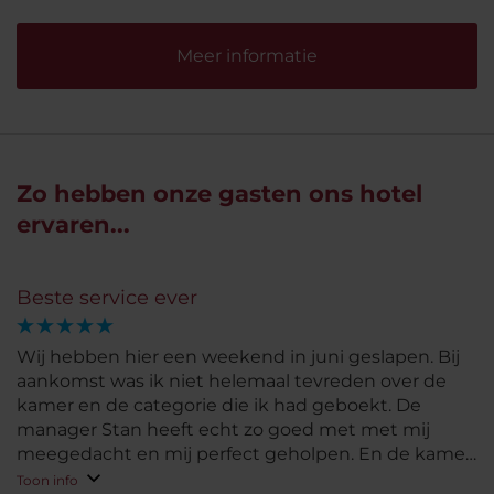
Meer informatie
Zo hebben onze gasten ons hotel
ervaren...
Beste service ever
Wij hebben hier een weekend in juni geslapen. Bij
aankomst was ik niet helemaal tevreden over de
kamer en de categorie die ik had geboekt. De
manager Stan heeft echt zo goed met met mij
meegedacht en mij perfect geholpen. En de kamer
was zelfs nog goedkoper. Super bedankt Stan voor
Toon info