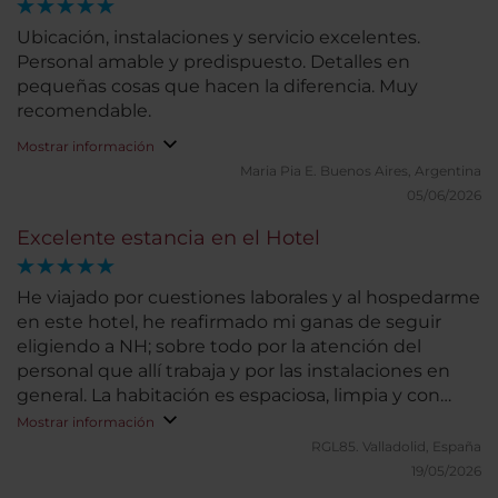
Ubicación, instalaciones y servicio excelentes.
Personal amable y predispuesto. Detalles en
pequeñas cosas que hacen la diferencia. Muy
recomendable.
Mostrar información
Maria Pia E.
Buenos Aires, Argentina
05/06/2026
Excelente estancia en el Hotel
He viajado por cuestiones laborales y al hospedarme
en este hotel, he reafirmado mi ganas de seguir
eligiendo a NH; sobre todo por la atención del
personal que allí trabaja y por las instalaciones en
general. La habitación es espaciosa, limpia y con
escritorio para trabajar por la noche; además la cama
Mostrar información
cómoda y almohadas excelentes; y el baño limpio y
RGL85.
Valladolid, España
bien mantenido (sobre todo la ducha). Volveré a
19/05/2026
hospedarme allí, sin dudas.