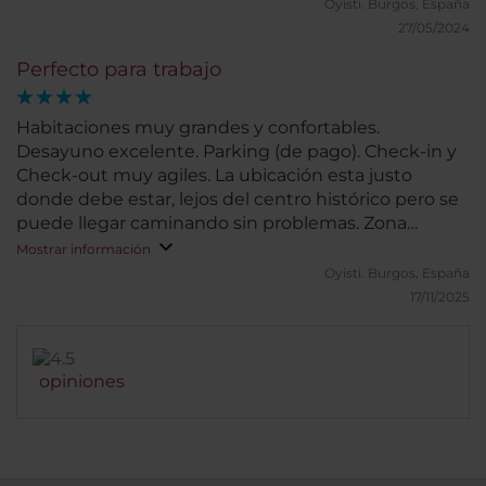
Oyisti.
Burgos, España
27/05/2024
Perfecto para trabajo
Habitaciones muy grandes y confortables.
Desayuno excelente. Parking (de pago). Check-in y
Check-out muy agiles. La ubicación esta justo
donde debe estar, lejos del centro histórico pero se
puede llegar caminando sin problemas. Zona
comercial y paradas de tram justo al lado
Mostrar información
Oyisti.
Burgos, España
17/11/2025
opiniones